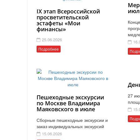
Мер
июл
IX этап Всероссийской
просветительской
Конце
эстафеты «Мои
прогр
финансы»
медл
25.06.2026
16.
Подробнее
Подр
Ден
27 ию
Пешеходные экскурсии
площ
по Москве Владимира
Маяковского в июле
15.
Подр
Сборные пешеходные экскурсии и
заказ индивидуальных экскурсий
15.06.2026