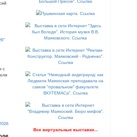
сий
я с
июля
В
се виртуальные выставки...
юле