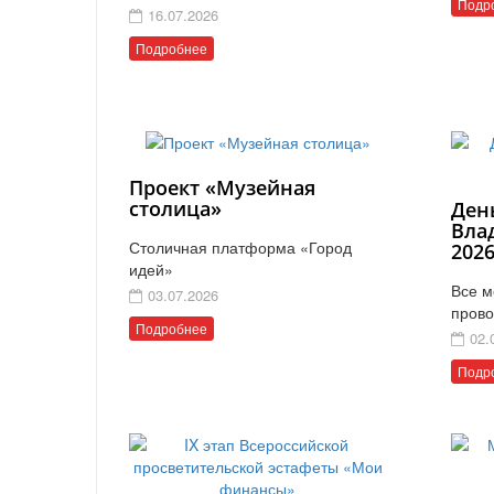
Подр
16.07.2026
Подробнее
Проект «Музейная
столица»
Ден
Вла
Столичная платформа «Город
202
идей»
Все м
03.07.2026
прово
Подробнее
02.
Подр