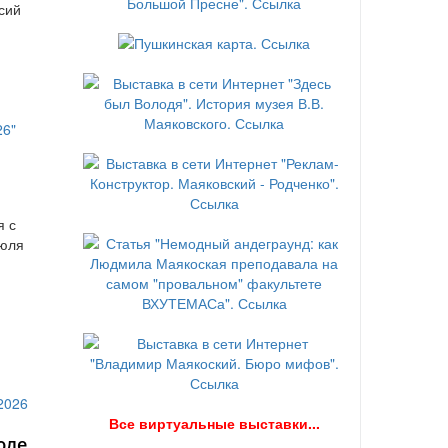
сий
я с
июля
В
се виртуальные выставки...
юле