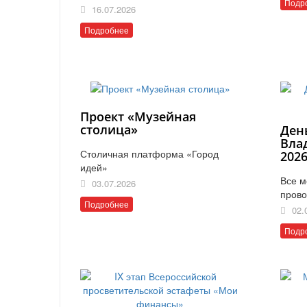
Подр
16.07.2026
Подробнее
Проект «Музейная
столица»
Ден
Вла
Столичная платформа «Город
202
идей»
Все м
03.07.2026
прово
Подробнее
02.
Подр