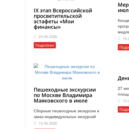
Мер
июл
IX этап Всероссийской
просветительской
Конце
эстафеты «Мои
прогр
финансы»
медл
25.06.2026
16.
Подробнее
Подр
Ден
27 ию
Пешеходные экскурсии
площ
по Москве Владимира
Маяковского в июле
15.
Подр
Сборные пешеходные экскурсии и
заказ индивидуальных экскурсий
15.06.2026