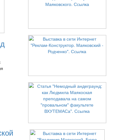
нд
с
ля
ской