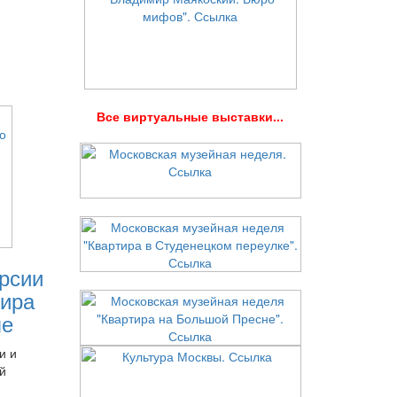
В
се виртуальные выставки...
рсии
ира
ле
и и
й