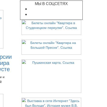
МЫ В СОЦСЕТЯХ
рсии
ира
усте
и и
й