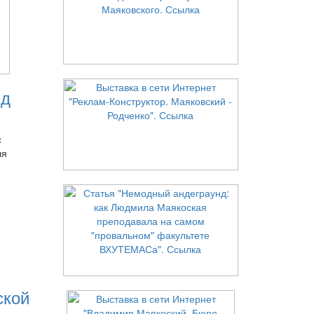
нд
с
ля
ской