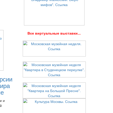
В
се виртуальные выставки...
рсии
ира
ле
и и
й