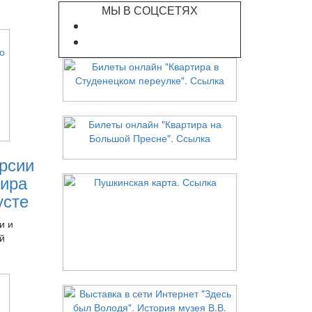
МЫ В СОЦСЕТЯХ
рсии
ира
усте
и и
й