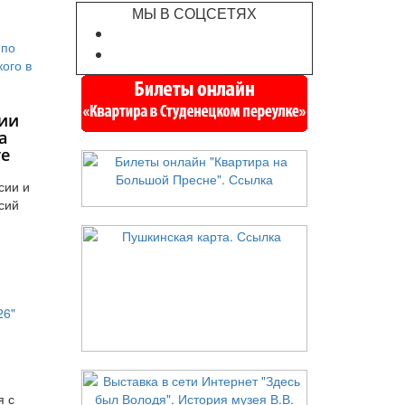
МЫ В СОЦСЕТЯХ
ии
а
те
сии и
сий
я с