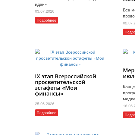
идей»
Все м
03.07.2026
прово
Подробнее
02.07.
Подр
Мер
июл
IX этап Всероссийской
просветительской
Конце
эстафеты «Мои
прогр
финансы»
медле
25.06.2026
16.06.
Подробнее
Подр