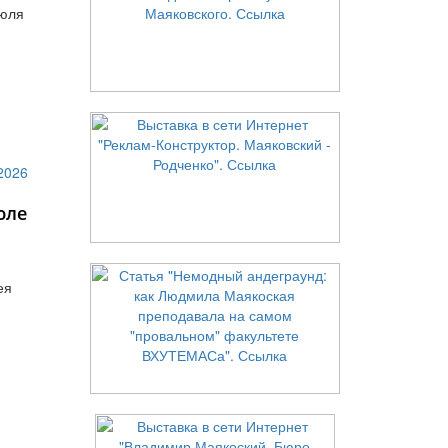
июля
юле
ея