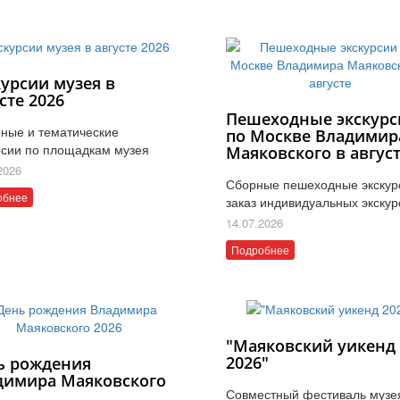
курсии музея в
сте 2026
Пешеходные экскурс
ные и тематические
по Москве Владимир
рсии по площадкам музея
Маяковского в авгус
2026
Сборные пешеходные экскур
обнее
заказ индивидуальных экскур
14.07.2026
Подробнее
"Маяковский уикенд
2026"
ь рождения
димира Маяковского
Совместный фестиваль музе
6