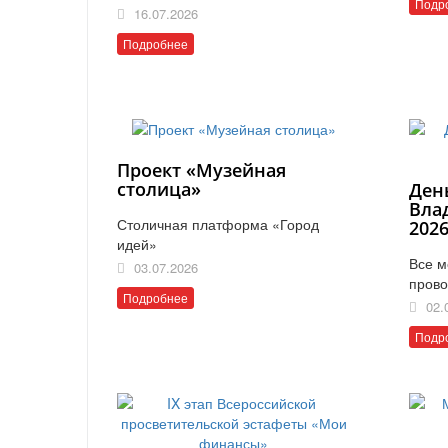
Подр
16.07.2026
Подробнее
Проект «Музейная
столица»
Ден
Вла
Столичная платформа «Город
202
идей»
Все м
03.07.2026
прово
Подробнее
02.
Подр