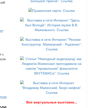
сий
я с
июля
В
се виртуальные выставки...
юле