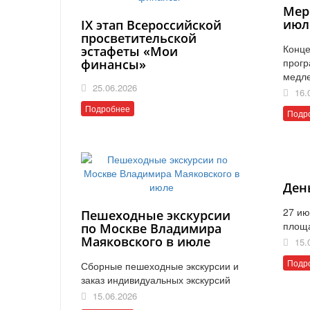
Мер
июл
IX этап Всероссийской
просветительской
Конце
эстафеты «Мои
прогр
финансы»
медл
25.06.2026
16.
Подробнее
Подр
Ден
27 ию
Пешеходные экскурсии
площ
по Москве Владимира
Маяковского в июле
15.
Подр
Сборные пешеходные экскурсии и
заказ индивидуальных экскурсий
15.06.2026