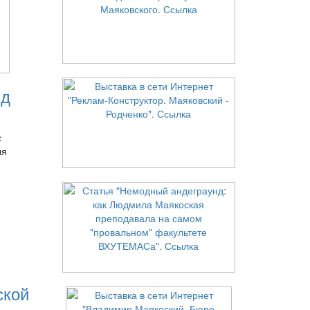
нд
с
ля
ской