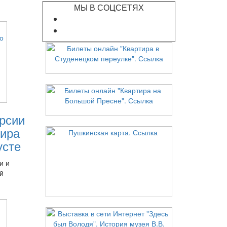
МЫ В СОЦСЕТЯХ
рсии
ира
усте
и и
й