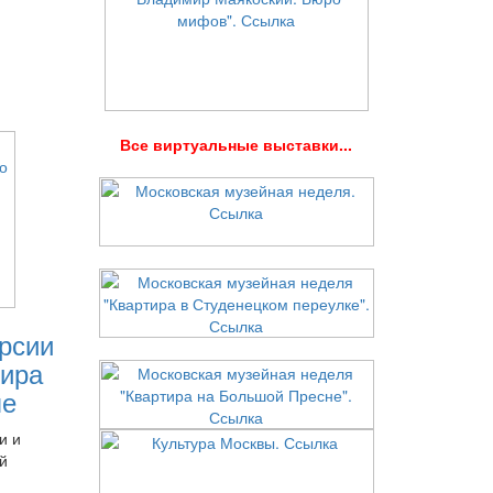
В
се виртуальные выставки...
рсии
ира
ле
и и
й