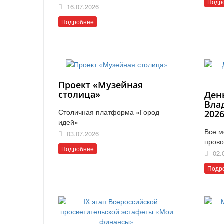
Подр
16.07.2026
Подробнее
Проект «Музейная
столица»
Ден
Вла
Столичная платформа «Город
202
идей»
Все м
03.07.2026
прово
Подробнее
02.
Подр