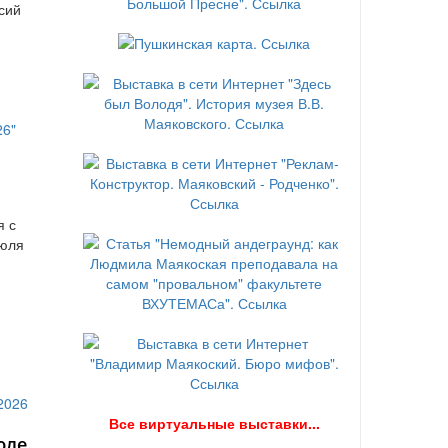
сий
я с
июля
В
се виртуальные выставки...
юле