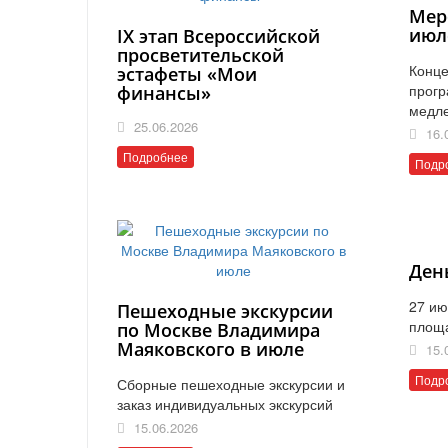
Мер
июл
IX этап Всероссийской
просветительской
Конце
эстафеты «Мои
прогр
финансы»
медл
25.06.2026
16.
Подробнее
Подр
Ден
27 ию
Пешеходные экскурсии
площ
по Москве Владимира
Маяковского в июле
15.
Подр
Сборные пешеходные экскурсии и
заказ индивидуальных экскурсий
15.06.2026