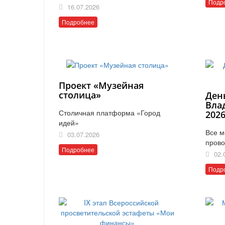
Подр
16.07.2026
Подробнее
Проект «Музейная
столица»
Ден
Вла
Столичная платформа «Город
202
идей»
Все м
03.07.2026
прово
Подробнее
02.
Подр