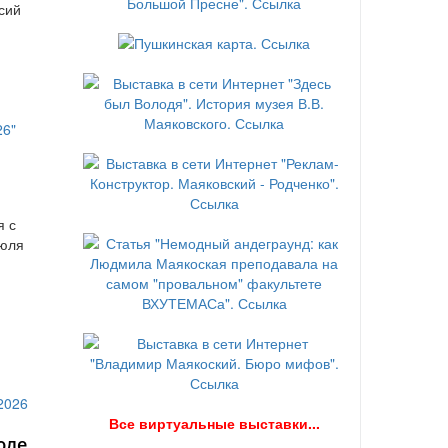
сий
я с
июля
В
се виртуальные выставки...
юле