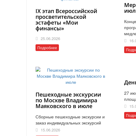
Мер
июл
IX этап Всероссийской
просветительской
Конце
эстафеты «Мои
прогр
финансы»
медл
25.06.2026
16.
Подробнее
Подр
Ден
27 ию
Пешеходные экскурсии
площ
по Москве Владимира
Маяковского в июле
15.
Подр
Сборные пешеходные экскурсии и
заказ индивидуальных экскурсий
15.06.2026