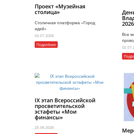
Проект «Музейная
столица»
Ден
Вла
Столичная платформа «Город
202
идей»
Все м
03.07.2026
прово
Подробнее
02.07.
Подр
IX этап Всероссийской
просветительской
эстафеты «Мои
финансы»
25.06.2026
Мер