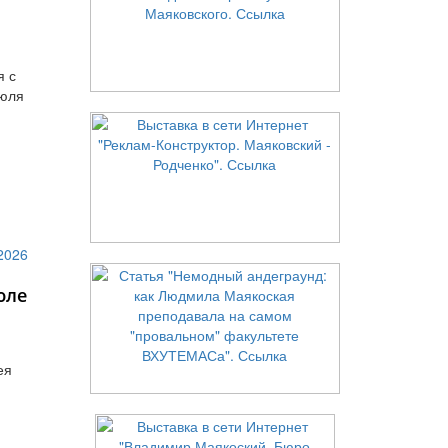
я с
июля
юле
ея