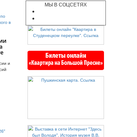
МЫ В СОЦСЕТЯХ
ии
а
те
сии и
сий