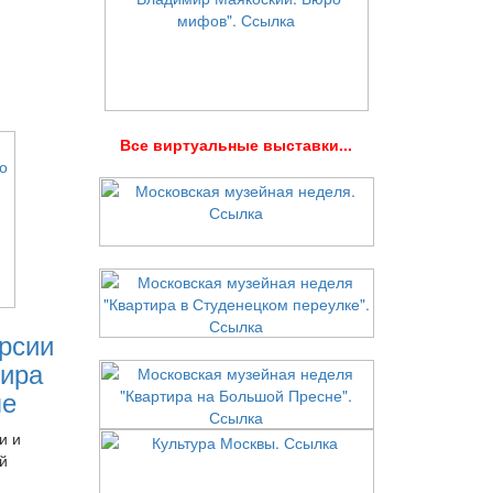
В
се виртуальные выставки...
рсии
ира
ле
и и
й