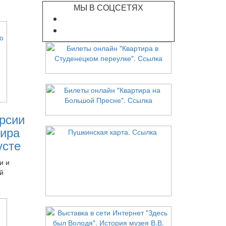
МЫ В СОЦСЕТЯХ
рсии
ира
усте
и и
й