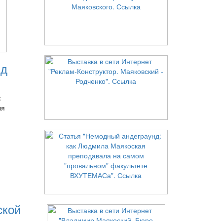
нд
с
ля
ской