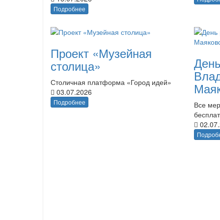
Подробнее
Проект «Музейная
День
столица»
Вла
Столичная платформа «Город идей»
Маяк
03.07.2026
Подробнее
Все мер
беспла
02.07
Подроб