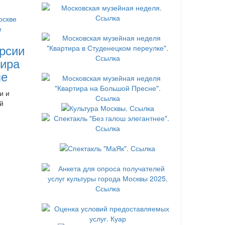
рсии
ира
ле
и и
й