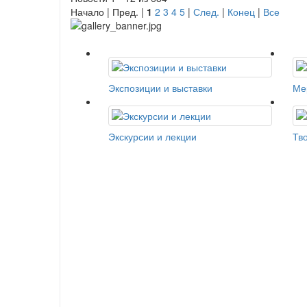
Начало | Пред. |
1
2
3
4
5
|
След.
|
Конец
|
Все
Экспозиции и выставки
Ме
Экскурсии и лекции
Тв