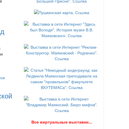
й
нд
с
ля
ской
В
се виртуальные выставки...