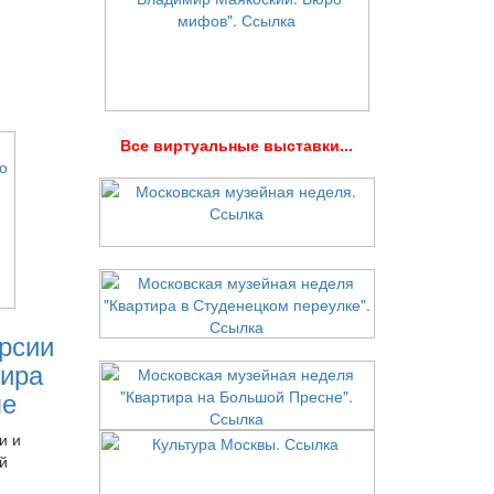
В
се виртуальные выставки...
рсии
ира
ле
и и
й