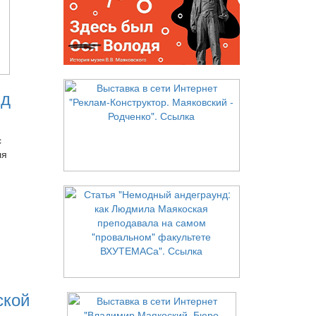
нд
с
ля
ской