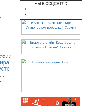
МЫ В СОЦСЕТЯХ
рсии
ира
усте
и и
й