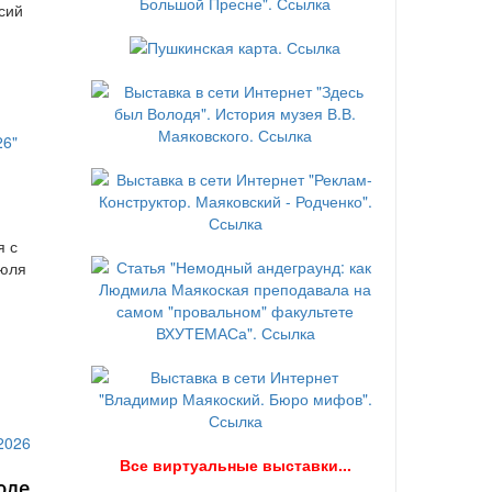
сий
я с
июля
В
се виртуальные выставки...
юле