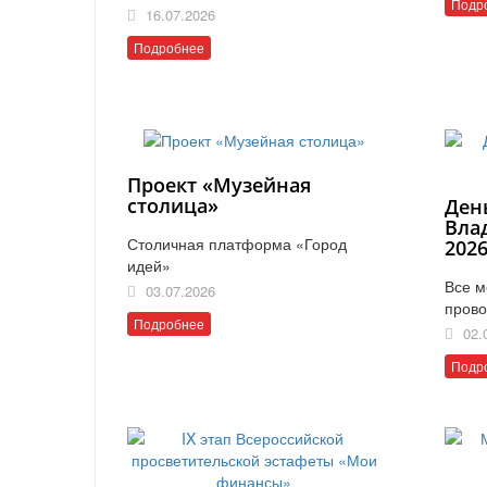
Подр
16.07.2026
Подробнее
Проект «Музейная
столица»
Ден
Вла
Столичная платформа «Город
202
идей»
Все м
03.07.2026
прово
Подробнее
02.
Подр