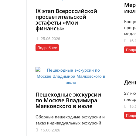
Мер
июл
IX этап Всероссийской
просветительской
Конце
эстафеты «Мои
прогр
финансы»
медл
25.06.2026
16.
Подробнее
Подр
Ден
27 ию
Пешеходные экскурсии
площ
по Москве Владимира
Маяковского в июле
15.
Подр
Сборные пешеходные экскурсии и
заказ индивидуальных экскурсий
15.06.2026