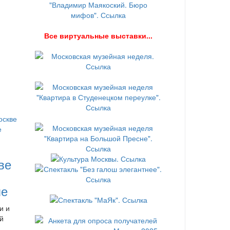
В
се виртуальные выставки...
ве
ле
и и
й