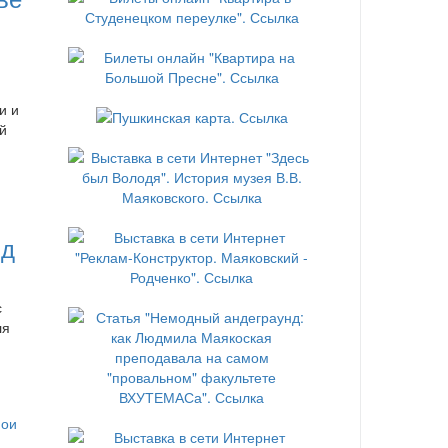
и и
й
нд
с
ля