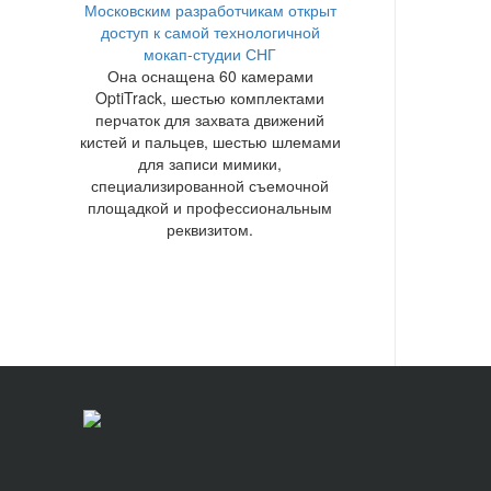
Московским разработчикам открыт
доступ к самой технологичной
мокап-студии СНГ
Она оснащена 60 камерами
OptiTrack, шестью комплектами
перчаток для захвата движений
кистей и пальцев, шестью шлемами
для записи мимики,
специализированной съемочной
площадкой и профессиональным
реквизитом.