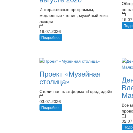
Обзор
Интерактивные программы,
по п
медленные чтения, музейный квиз,
15.07
лекции
Подр
16.07.2026
Подробнее
Проект «Музейная
Де
столица»
Вл
Столичная платформа «Город идей»
Мая
03.07.2026
Все 
Подробнее
пров
02.07
Подр