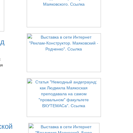
нд
с
ля
ской