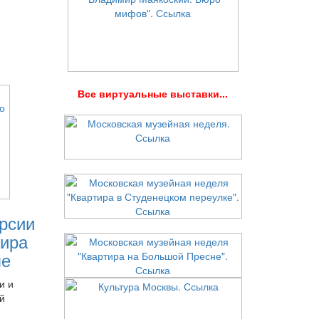
В
се виртуальные выставки...
рсии
ира
ле
и и
й