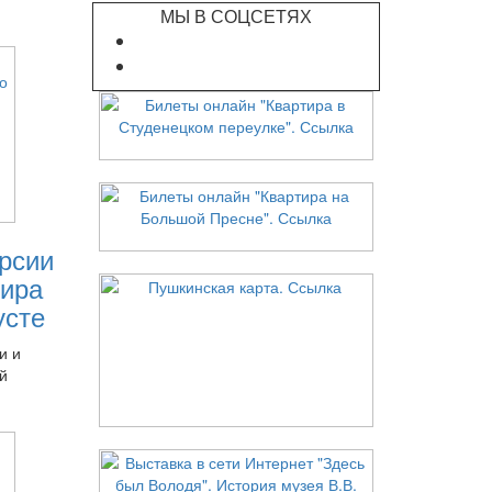
МЫ В СОЦСЕТЯХ
рсии
ира
усте
и и
й