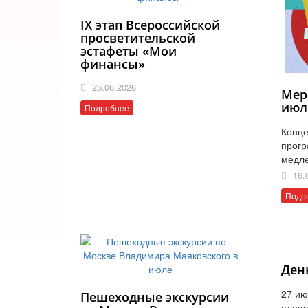
IX этап Всероссийской
просветительской
эстафеты «Мои
финансы»
25.06.2026
Мер
июл
Подробнее
Конце
прогр
медл
16.
Подр
Ден
27 ию
Пешеходные экскурсии
площ