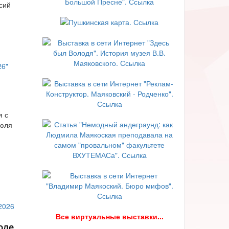
сий
я с
июля
В
се виртуальные выставки...
юле