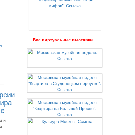
В
се виртуальные выставки...
рсии
ира
ле
и и
й