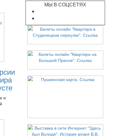
МЫ В СОЦСЕТЯХ
рсии
ира
усте
и и
й