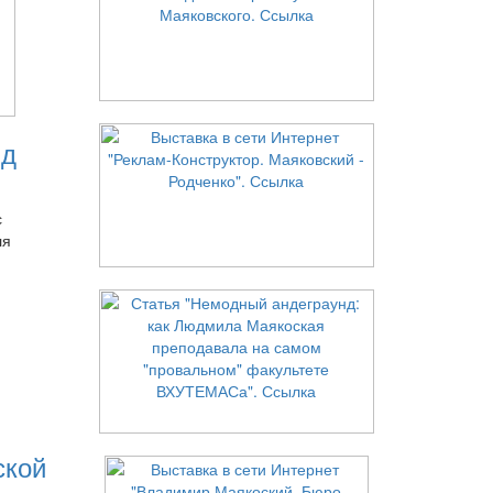
нд
с
ля
ской