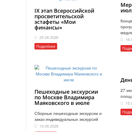
Мер
июл
IX этап Всероссийской
просветительской
Конце
эстафеты «Мои
прогр
финансы»
медл
25.06.2026
16.
Подробнее
Подр
Ден
27 ию
Пешеходные экскурсии
площ
по Москве Владимира
Маяковского в июле
15.
Подр
Сборные пешеходные экскурсии и
заказ индивидуальных экскурсий
15.06.2026