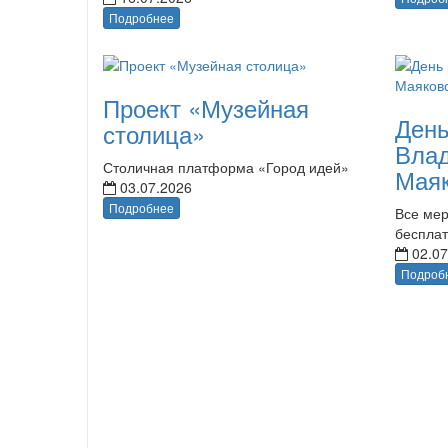
Подробнее
Проект «Музейная
День
столица»
Вла
Столичная платформа «Город идей»
Маяк
03.07.2026
Подробнее
Все мер
беспла
02.07
Подроб