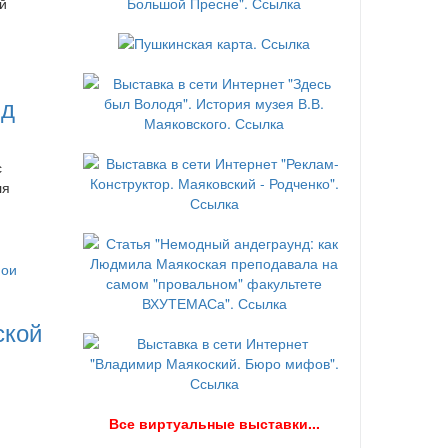
й
нд
с
ля
ской
В
се виртуальные выставки...