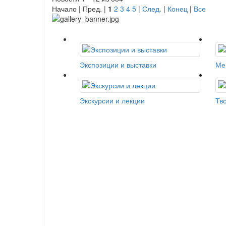
Начало | Пред. |
1
2
3
4
5
|
След.
|
Конец
|
Все
Экспозиции и выставки
Ме
Экскурсии и лекции
Тв