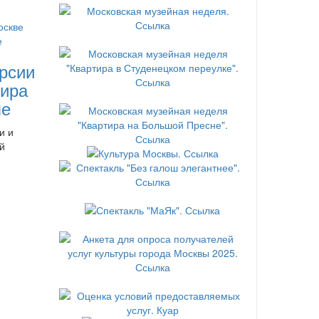
рсии
ира
ле
и и
й