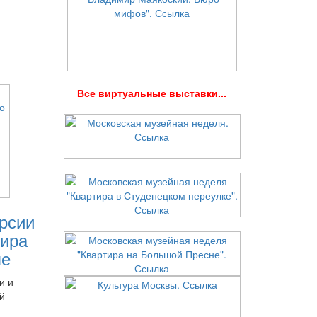
В
се виртуальные выставки...
рсии
ира
ле
и и
й