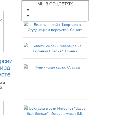
МЫ В СОЦСЕТЯХ
рсии
ира
усте
и и
й