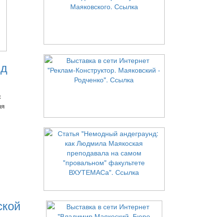
нд
с
ля
ской