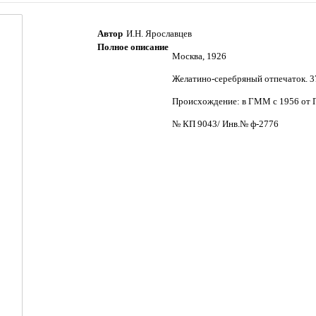
Автор
И.Н. Ярославцев
Полное описание
Москва, 1926
Желатино-серебряный отпечаток. 37
Происхождение: в ГММ с 1956 от П
№ КП 9043/ Инв.№ ф-2776