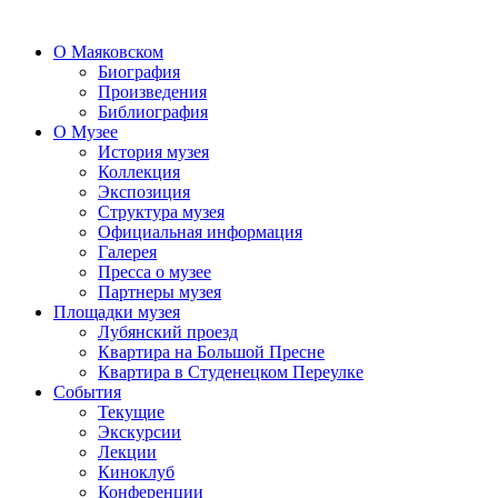
О Маяковском
Биография
Произведения
Библиография
О Музее
История музея
Коллекция
Экспозиция
Структура музея
Официальная информация
Галерея
Пресса о музее
Партнеры музея
Площадки музея
Лубянский проезд
Квартира на Большой Пресне
Квартира в Студенецком Переулке
События
Текущие
Экскурсии
Лекции
Киноклуб
Конференции