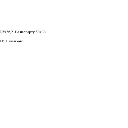
,5х26,2. На паспарту 50х38
.И. Смолякова